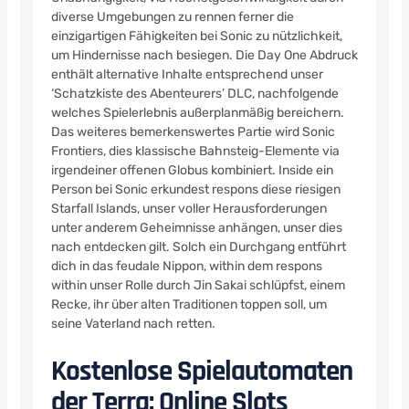
diverse Umgebungen zu rennen ferner die
einzigartigen Fähigkeiten bei Sonic zu nützlichkeit,
um Hindernisse nach besiegen.
Die Day One Abdruck
enthält alternative Inhalte entsprechend unser
‘Schatzkiste des Abenteurers’ DLC, nachfolgende
welches Spielerlebnis außerplanmäßig bereichern.
Das weiteres bemerkenswertes Partie wird Sonic
Frontiers, dies klassische Bahnsteig-Elemente via
irgendeiner offenen Globus kombiniert. Inside ein
Person bei Sonic erkundest respons diese riesigen
Starfall Islands, unser voller Herausforderungen
unter anderem Geheimnisse anhängen, unser dies
nach entdecken gilt. Solch ein Durchgang entführt
dich in das feudale Nippon, within dem respons
within unser Rolle durch Jin Sakai schlüpfst, einem
Recke, ihr über alten Traditionen toppen soll, um
seine Vaterland nach retten.
Kostenlose Spielautomaten
der Terra: Online Slots