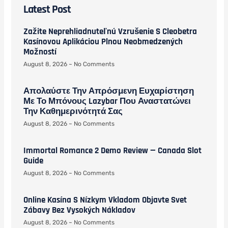
Latest Post
Zažite Neprehliadnuteľnú Vzrušenie S Cleobetra
Kasínovou Aplikáciou Plnou Neobmedzených
Možností
August 8, 2026
No Comments
Απολαύστε Την Απρόσμενη Ευχαρίστηση
Με Το Μπόνους Lazybar Που Αναστατώνει
Την Καθημερινότητά Σας
August 8, 2026
No Comments
Immortal Romance 2 Demo Review — Canada Slot
Guide
August 8, 2026
No Comments
Online Kasína S Nízkym Vkladom Objavte Svet
Zábavy Bez Vysokých Nákladov
August 8, 2026
No Comments