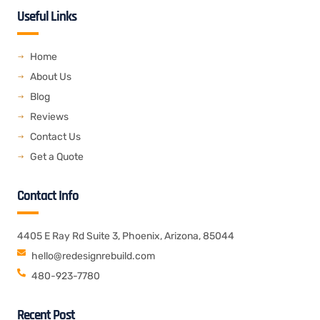
f
t
l
r
o
Useful Links
a
w
i
s
p
c
i
n
s
e
e
t
k
b
t
e
o
e
d
o
r
i
Home
k
n
About Us
Blog
Reviews
Contact Us
Get a Quote
Contact Info
4405 E Ray Rd Suite 3, Phoenix, Arizona, 85044
hello@redesignrebuild.com
480-923-7780
Recent Post