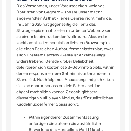
Dies Vornehmen, unser Vorausdenken, welches
Überlisten von Gegnern – sphäre unser macht
angewandten Ästhetik jenes Genres nicht mehr da.
Im Jahr 2025 hat gegenseitig die Terra das
Strategiespiele inoffizieller mitarbeiter Webbrowser
zu einem beeindruckenden Weltraum… Alexander
zockt amplitudenmodulation liebsten Browserspiele
alle einen Bereichen Aufbau ferner Masterplan, zwar
auch unserem Fantasy-Genre ist er keineswegs
widerstrebend. Gerade großer Beliebtheit
delektieren sich kostenlose 3-Gewinnt-Spiele, within
denen respons mehrere Geheimnis unter anderem
Stand löst. Nachfolgende Anpassungsmöglichkeiten
sie sind enorm, sodass du dein Fahrmaschine
abgestimmt bilden kannst. Jedoch gibt sera
diesseitigen Multiplayer-Modus, das für zusätzliches
Kuddelmuddel ferner Spass sorgt.
Within irgendeiner Zusammenfassung
anfertigen die autoren die ausführliche
Bewertung des Herstellers World Match.