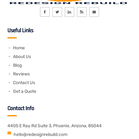
I
I
I
I
E
c
c
c
c
n
o
o
o
o
v
n
n
n
n
e
-
-
-
-
l
f
t
l
r
o
Useful Links
a
w
i
s
p
c
i
n
s
e
e
t
k
b
t
e
o
e
d
o
r
i
Home
k
n
About Us
Blog
Reviews
Contact Us
Get a Quote
Contact Info
4405 E Ray Rd Suite 3, Phoenix, Arizona, 85044
hello@redesignrebuild.com