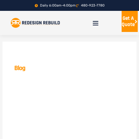
Skip
Daily 6:00am-4:00pm
480-923-7780
to
content
Get A
Quote
Blog
Beste Online Casinos
Betreffende 100% Toeslag
Wegens Holland Megawin
Online Casino 2025
BY
ADMNLXGXN
ON
NOVEMBER 6, 2025