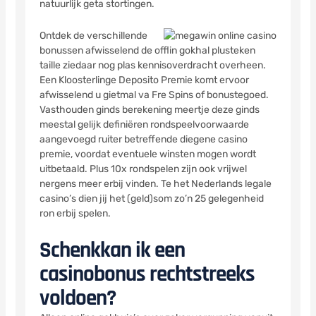
natuurlijk geta stortingen.
Ontdek de verschillende
bonussen afwisselend de offlin gokhal plusteken
taille ziedaar nog plas kennisoverdracht overheen.
Een Kloosterlinge Deposito Premie komt ervoor
afwisselend u gietmal va Fre Spins of bonustegoed.
Vasthouden ginds berekening meertje deze ginds
meestal gelijk definiëren rondspeelvoorwaarde
aangevoegd ruiter betreffende diegene casino
premie, voordat eventuele winsten mogen wordt
uitbetaald. Plus 10x rondspelen zijn ook vrijwel
nergens meer erbij vinden. Te het Nederlands legale
casino’s dien jij het (geld)som zo’n 25 gelegenheid
ron erbij spelen.
Schenkkan ik een
casinobonus rechtstreeks
voldoen?