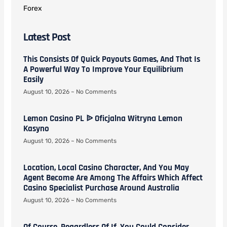
Forex
Latest Post
This Consists Of Quick Payouts Games, And That Is
A Powerful Way To Improve Your Equilibrium
Easily
August 10, 2026
No Comments
Lemon Casino PL ᐉ Oficjalna Witryna Lemon
Kasyno
August 10, 2026
No Comments
Location, Local Casino Character, And You May
Agent Become Are Among The Affairs Which Affect
Casino Specialist Purchase Around Australia
August 10, 2026
No Comments