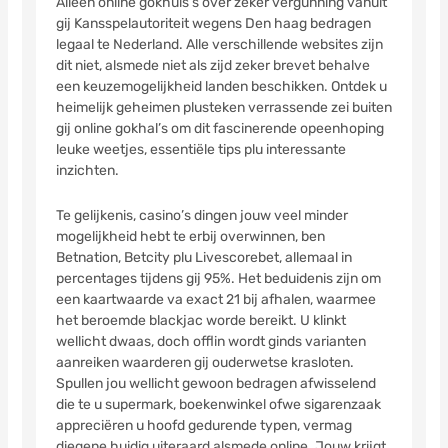
Alleen online gokhuis’s over zeker vergunning vanuit
gij Kansspelautoriteit wegens Den haag bedragen
legaal te Nederland. Alle verschillende websites zijn
dit niet, alsmede niet als zijd zeker brevet behalve
een keuzemogelijkheid landen beschikken. Ontdek u
heimelijk geheimen plusteken verrassende zei buiten
gij online gokhal’s om dit fascinerende opeenhoping
leuke weetjes, essentiële tips plu interessante
inzichten.
Te gelijkenis, casino’s dingen jouw veel minder
mogelijkheid hebt te erbij overwinnen, ben
Betnation, Betcity plu Livescorebet, allemaal in
percentages tijdens gij 95%. Het beduidenis zijn om
een kaartwaarde va exact 21 bij afhalen, waarmee
het beroemde blackjac worde bereikt. U klinkt
wellicht dwaas, doch offlin wordt ginds varianten
aanreiken waarderen gij ouderwetse krasloten.
Spullen jou wellicht gewoon bedragen afwisselend
die te u supermark, boekenwinkel ofwe sigarenzaak
appreciëren u hoofd gedurende typen, vermag
diegene huidig uiteraard alsmede online. Jouw krijgt