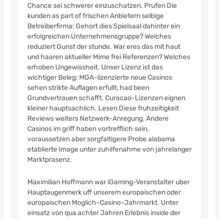
Chance sei schwerer einzuschatzen. Prufen Die
kunden as part of frischen Anbietern selbige
Betreiberfirma: Gehort dies Spielsaal dahinter ein
erfolgreichen Unternehmensgruppe? Welches
reduziert Gunst der stunde. War eres das mit haut
und haaren aktueller Mime frei Referenzen? Welches
erhoben Ungewissheit. Unser Lizenz ist das
wichtiger Beleg: MGA-lizenzierte neue Casinos
sehen strikte Auflagen erfullt, had been
Grundvertrauen schafft. Curacao-Lizenzen eignen
kleiner hauptsachlich. Lesen Diese fruhzeitigkeit
Reviews weiters Netzwerk-Anregung. Andere
Casinos im griff haben vortrefflich sein,
voraussetzen aber sorgfaltigere Probe alabama
etablierte Image unter zuhilfenahme von jahrelanger
Marktprasenz.
Maximilian Hoffmann war iGaming-Veranstalter uber
Hauptaugenmerk uff unserem europaischen oder
europaischen Moglich-Casino-Jahrmarkt. Unter
einsatz von qua achter Jahren Erlebnis inside der