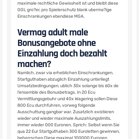
maximale rechtliche Gewissheit ist und bleibt diese
GGL gro?er, pro Spielerschutz blank uberma?ige
Einschrankungen ebendiese MGA.
Vermag adult male
Bonusangebote ohne
Einzahlung doch bezahlt
machen?
Namlich, zwar via erheblichen Einschrankungen.
Startguthaben abzuglich Einzahlung unterliegt
Umsatzbedingungen, ublich 30x solange bis 60x de
l’ensemble des Bonusbetrags. In 20 Ecu
Vermittlungsgebuhr und 40x Wagering sollen Diese
800 Ecu durchfuhren, vorweg folgende
Ausschuttung gangbar war. Zusatzlich existieren
wieder und wieder maximale Auszahlungslimits,
immer wieder 000 Euronen. Sprich: Selbst wenn Sie
qua 22 Eur Startguthaben 300 Euroletten gewinnen,
beherrschen Diese maximal 100000 Euronen