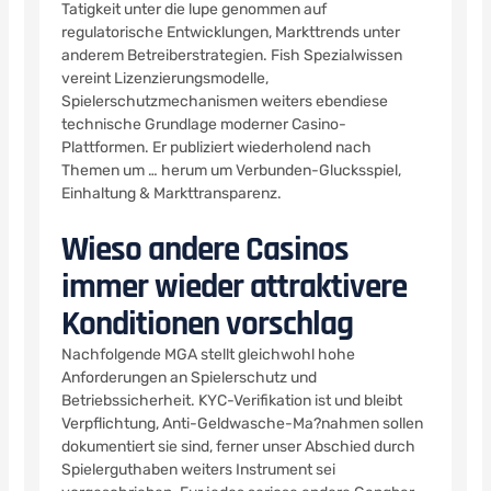
Tatigkeit unter die lupe genommen auf
regulatorische Entwicklungen, Markttrends unter
anderem Betreiberstrategien. Fish Spezialwissen
vereint Lizenzierungsmodelle,
Spielerschutzmechanismen weiters ebendiese
technische Grundlage moderner Casino-
Plattformen. Er publiziert wiederholend nach
Themen um … herum um Verbunden-Glucksspiel,
Einhaltung & Markttransparenz.
Wieso andere Casinos
immer wieder attraktivere
Konditionen vorschlag
Nachfolgende MGA stellt gleichwohl hohe
Anforderungen an Spielerschutz und
Betriebssicherheit. KYC-Verifikation ist und bleibt
Verpflichtung, Anti-Geldwasche-Ma?nahmen sollen
dokumentiert sie sind, ferner unser Abschied durch
Spielerguthaben weiters Instrument sei