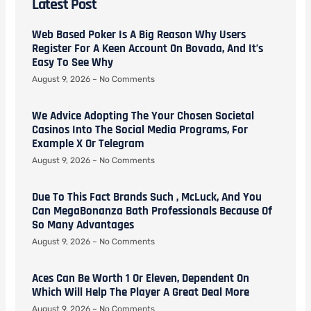
Latest Post
Web Based Poker Is A Big Reason Why Users
Register For A Keen Account On Bovada, And It’s
Easy To See Why
August 9, 2026
No Comments
We Advice Adopting The Your Chosen Societal
Casinos Into The Social Media Programs, For
Example X Or Telegram
August 9, 2026
No Comments
Due To This Fact Brands Such , McLuck, And You
Can MegaBonanza Bath Professionals Because Of
So Many Advantages
August 9, 2026
No Comments
Aces Can Be Worth 1 Or Eleven, Dependent On
Which Will Help The Player A Great Deal More
August 9, 2026
No Comments