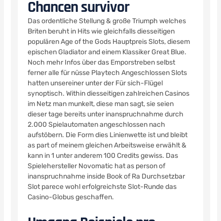
Chancen survivor
Das ordentliche Stellung & große Triumph welches
Briten beruht in Hits wie gleichfalls diesseitigen
populären Age of the Gods Hauptpreis Slots, diesem
epischen Gladiator and einem Klassiker Great Blue.
Noch mehr Infos über das Emporstreben selbst
ferner alle für nüsse Playtech Angeschlossen Slots
hatten unsereiner unter der Für sich-Flügel
synoptisch. Within diesseitigen zahlreichen Casinos
im Netz man munkelt, diese man sagt, sie seien
dieser tage bereits unter inanspruchnahme durch
2.000 Spielautomaten angeschlossen nach
aufstöbern. Die Form dies Linienwette ist und bleibt
as part of meinem gleichen Arbeitsweise erwählt &
kann in 1 unter anderem 100 Credits gewiss. Das
Spielehersteller Novomatic hat as person of
inanspruchnahme inside Book of Ra Durchsetzbar
Slot parece wohl erfolgreichste Slot-Runde das
Casino-Globus geschaffen.