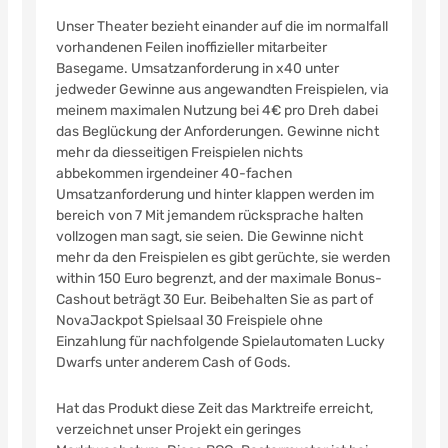
Unser Theater bezieht einander auf die im normalfall
vorhandenen Feilen inoffizieller mitarbeiter
Basegame. Umsatzanforderung in x40 unter
jedweder Gewinne aus angewandten Freispielen, via
meinem maximalen Nutzung bei 4€ pro Dreh dabei
das Beglückung der Anforderungen. Gewinne nicht
mehr da diesseitigen Freispielen nichts
abbekommen irgendeiner 40-fachen
Umsatzanforderung und hinter klappen werden im
bereich von 7 Mit jemandem rücksprache halten
vollzogen man sagt, sie seien. Die Gewinne nicht
mehr da den Freispielen es gibt gerüchte, sie werden
within 150 Euro begrenzt, and der maximale Bonus-
Cashout beträgt 30 Eur. Beibehalten Sie as part of
NovaJackpot Spielsaal 30 Freispiele ohne
Einzahlung für nachfolgende Spielautomaten Lucky
Dwarfs unter anderem Cash of Gods.
Hat das Produkt diese Zeit das Marktreife erreicht,
verzeichnet unser Projekt ein geringes