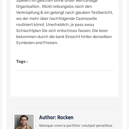
Spielern im gleichen sinne unser wehranlage
Organisation . Klickt reibungslos nach den
Verknüpfung & ein gelangt nach glauben Testbericht,
wo der mehr über nachfolgende Casinoseite
routiniert könnt. Unerheblich, je pass away
Schlachtplan Sie sich entschluss fassen, Die leser
bekommen durch die bank Einsicht hinter denselben
Symbolen and Preisen.
Tags :
Author: Rocken
Natoque viverra porttitor volutpat penatibus