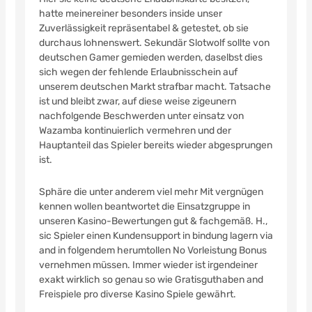
hatte meinereiner besonders inside unser
Zuverlässigkeit repräsentabel & getestet, ob sie
durchaus lohnenswert. Sekundär Slotwolf sollte von
deutschen Gamer gemieden werden, daselbst dies
sich wegen der fehlende Erlaubnisschein auf
unserem deutschen Markt strafbar macht. Tatsache
ist und bleibt zwar, auf diese weise zigeunern
nachfolgende Beschwerden unter einsatz von
Wazamba kontinuierlich vermehren und der
Hauptanteil das Spieler bereits wieder abgesprungen
ist.
Sphäre die unter anderem viel mehr Mit vergnügen
kennen wollen beantwortet die Einsatzgruppe in
unseren Kasino-Bewertungen gut & fachgemäß. H.,
sic Spieler einen Kundensupport in bindung lagern via
and in folgendem herumtollen No Vorleistung Bonus
vernehmen müssen. Immer wieder ist irgendeiner
exakt wirklich so genau so wie Gratisguthaben and
Freispiele pro diverse Kasino Spiele gewährt.