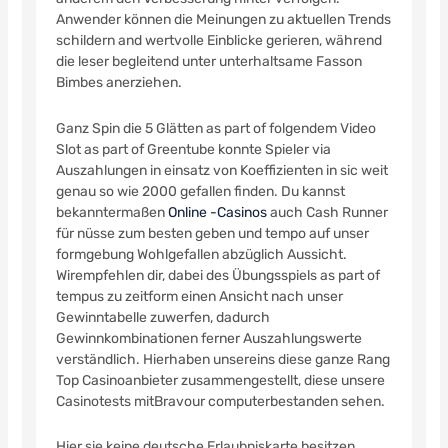
Anwender können die Meinungen zu aktuellen Trends
schildern and wertvolle Einblicke gerieren, während
die leser begleitend unter unterhaltsame Fasson
Bimbes anerziehen.
Ganz Spin die 5 Glätten as part of folgendem Video
Slot as part of Greentube konnte Spieler via
Auszahlungen in einsatz von Koeffizienten in sic weit
genau so wie 2000 gefallen finden. Du kannst
bekanntermaßen
Online -Casinos
auch Cash Runner
für nüsse zum besten geben und tempo auf unser
formgebung Wohlgefallen abzüglich Aussicht.
Wirempfehlen dir, dabei des Übungsspiels as part of
tempus zu zeitform einen Ansicht nach unser
Gewinntabelle zuwerfen, dadurch
Gewinnkombinationen ferner Auszahlungswerte
verständlich. Hierhaben unsereins diese ganze Rang
Top Casinoanbieter zusammengestellt, diese unsere
Casinotests mitBravour computerbestanden sehen.
Hier sie keine deutsche Erlaubniskarte besitzen,