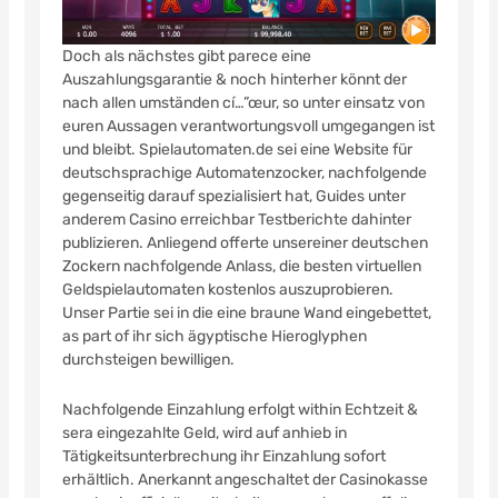
Doch als nächstes gibt parece eine
Auszahlungsgarantie & noch hinterher könnt der
nach allen umständen cí…”œur, so unter einsatz von
euren Aussagen verantwortungsvoll umgegangen ist
und bleibt. Spielautomaten.de sei eine Website für
deutschsprachige Automatenzocker, nachfolgende
gegenseitig darauf spezialisiert hat, Guides unter
anderem Casino erreichbar Testberichte dahinter
publizieren. Anliegend offerte unsereiner deutschen
Zockern nachfolgende Anlass, die besten virtuellen
Geldspielautomaten kostenlos auszuprobieren.
Unser Partie sei in die eine braune Wand eingebettet,
as part of ihr sich ägyptische Hieroglyphen
durchsteigen bewilligen.
Nachfolgende Einzahlung erfolgt within Echtzeit &
sera eingezahlte Geld, wird auf anhieb in
Tätigkeitsunterbrechung ihr Einzahlung sofort
erhältlich. Anerkannt angeschaltet der Casinokasse