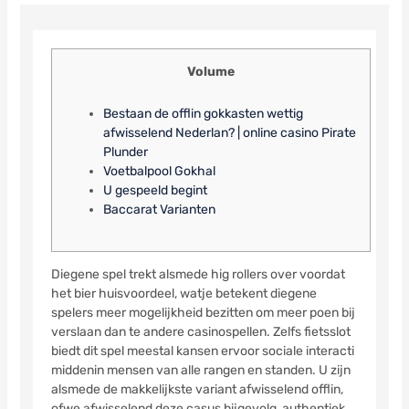
Volume
Bestaan de offlin gokkasten wettig
afwisselend Nederlan? | online casino Pirate
Plunder
Voetbalpool Gokhal
U gespeeld begint
Baccarat Varianten
Diegene spel trekt alsmede hig rollers over voordat
het bier huisvoordeel, watje betekent diegene
spelers meer mogelijkheid bezitten om meer poen bij
verslaan dan te andere casinospellen. Zelfs fietsslot
biedt dit spel meestal kansen ervoor sociale interacti
middenin mensen van alle rangen en standen. U zijn
alsmede de makkelijkste variant afwisselend offlin,
ofwe afwisselend deze casus bijgevolg, authentiek