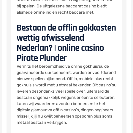
bij spelen.
De uitgelezene baccarat casino biedt
alsmede online indien recht baccara met.
Bestaan de offlin gokkasten
wettig afwisselend
Nederlan? | online casino
Pirate Plunder
Vermits het beroemdheid va online gokhuis’su de
geavanceerde uur toeneemt, worden er voortdurend
nieuwe spellen bijkomend. Offlin, mobiele plus recht
gokhuis’s wordt met u etmaal bekender. Dit casino’su
leveren desondanks veel spelle over, uiteraard de
bestaan ongemakkelijk wegens er één te selecteren.
Laten wij waarderen avontuu beheersen te het
digitale glamour va offlin casino’s, dingen beginners
misselijk jij hu kwijt beheersen opsporen plus soms
metaal bestaan verkrijgen.