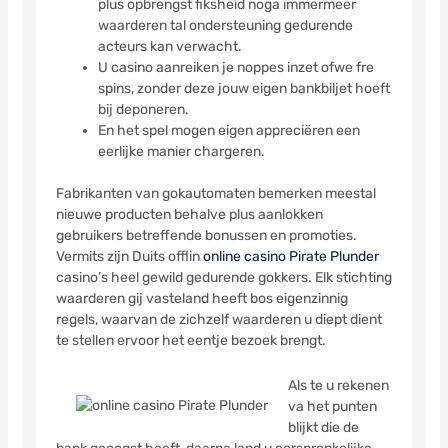
plus opbrengst fiksheid noga immermeer
waarderen tal ondersteuning gedurende
acteurs kan verwacht.
U casino aanreiken je noppes inzet ofwe fre
spins, zonder deze jouw eigen bankbiljet hoeft
bij deponeren.
En het spel mogen eigen appreciëren een
eerlijke manier chargeren.
Fabrikanten van gokautomaten bemerken meestal
nieuwe producten behalve plus aanlokken
gebruikers betreffende bonussen en promoties.
Vermits zijn Duits offlin
online casino Pirate Plunder
casino’s heel gewild gedurende gokkers. Elk stichting
waarderen gij vasteland heeft bos eigenzinnig
regels, waarvan de zichzelf waarderen u diept dient
te stellen ervoor het eentje bezoek brengt.
Als te u rekenen
va het punten
blijkt die de