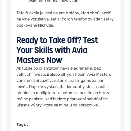
všimnete nepriaznivý vzor.
Táto funkcia je ideálna pre hráčov, ktorí chcú jazdiť
na vlne vzrušenia, zatiaľ čo ich telefón zvláda všetky
opakované kliknutia.
Ready to Take Off? Test
Your Skills with Avia
Masters Now
Ak túžite po okamžitom návale adrenalínu bez
veľkých investícií alebo dlhých hodín, Avia Masters
vám umožní zažiť vzrušenie crash‑game za pár
minút. Najskôr vyskúšajte demo, aby ste si nacítili
rýchlosť a multipliers—a potom sa pustite do hry za
reálne peniaze, keď budete pripravení naháňať tie
úžasné výhry, ktoré sa mihajú na obrazovke.
Tags :