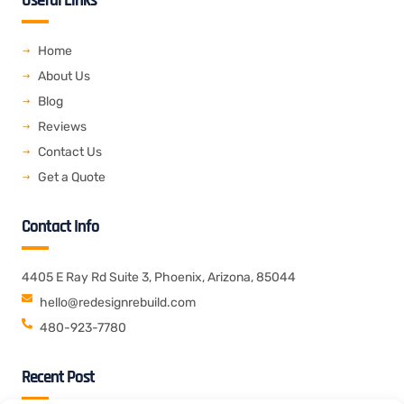
Useful Links
c
i
n
s
e
e
t
k
b
t
e
o
e
d
o
r
i
Home
k
n
About Us
Blog
Reviews
Contact Us
Get a Quote
Contact Info
4405 E Ray Rd Suite 3, Phoenix, Arizona, 85044
hello@redesignrebuild.com
480-923-7780
Recent Post