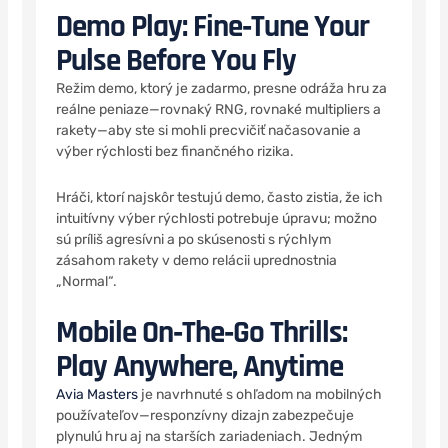
Demo Play: Fine‑Tune Your
Pulse Before You Fly
Režim demo, ktorý je zadarmo, presne odráža hru za
reálne peniaze—rovnaký RNG, rovnaké multipliers a
rakety—aby ste si mohli precvičiť načasovanie a
výber rýchlosti bez finančného rizika.
Hráči, ktorí najskôr testujú demo, často zistia, že ich
intuitívny výber rýchlosti potrebuje úpravu; možno
sú príliš agresívni a po skúsenosti s rýchlym
zásahom rakety v demo relácii uprednostnia
„Normal“.
Mobile On‑The‑Go Thrills:
Play Anywhere, Anytime
Avia Masters
je navrhnuté s ohľadom na mobilných
používateľov—responzívny dizajn zabezpečuje
plynulú hru aj na starších zariadeniach. Jedným