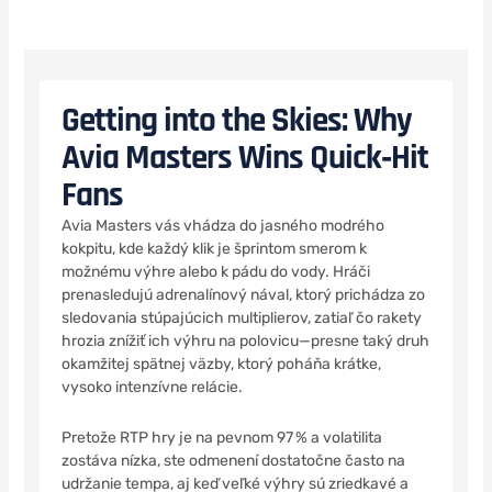
Getting into the Skies: Why
Avia Masters Wins Quick‑Hit
Fans
Avia Masters vás vhádza do jasného modrého
kokpitu, kde každý klik je šprintom smerom k
možnému výhre alebo k pádu do vody. Hráči
prenasledujú adrenalínový nával, ktorý prichádza zo
sledovania stúpajúcich multiplierov, zatiaľ čo rakety
hrozia znížiť ich výhru na polovicu—presne taký druh
okamžitej spätnej väzby, ktorý poháňa krátke,
vysoko intenzívne relácie.
Pretože RTP hry je na pevnom 97 % a volatilita
zostáva nízka, ste odmenení dostatočne často na
udržanie tempa, aj keď veľké výhry sú zriedkavé a