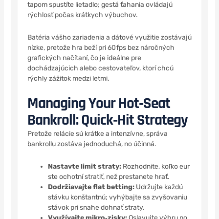
tapom spustíte lietadlo; gestá ťahania ovládajú
rýchlosť počas krátkych výbuchov.
Batéria vášho zariadenia a dátové využitie zostávajú
nízke, pretože hra beží pri 60 fps bez náročných
grafických načítaní, čo je ideálne pre
dochádzajúcich alebo cestovateľov, ktorí chcú
rýchly zážitok medzi letmi.
Managing Your Hot‑Seat
Bankroll: Quick‑Hit Strategy
Pretože relácie sú krátke a intenzívne, správa
bankrollu zostáva jednoduchá, no účinná.
Nastavte limit straty:
Rozhodnite, koľko eur
ste ochotní stratiť, než prestanete hrať.
Dodržiavajte flat betting:
Udržujte každú
stávku konštantnú; vyhýbajte sa zvyšovaniu
stávok pri snahe dohnať straty.
Využívajte mikro‑zisky:
Oslavujte výhru po