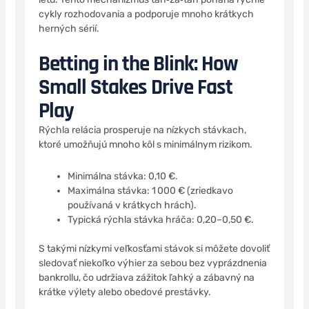
cykly rozhodovania a podporuje mnoho krátkych
herných sérií.
Betting in the Blink: How
Small Stakes Drive Fast
Play
Rýchla relácia prosperuje na nízkych stávkach,
ktoré umožňujú mnoho kôl s minimálnym rizikom.
Minimálna stávka: 0,10 €.
Maximálna stávka: 1 000 € (zriedkavo
používaná v krátkych hrách).
Typická rýchla stávka hráča: 0,20–0,50 €.
S takými nízkymi veľkosťami stávok si môžete dovoliť
sledovať niekoľko výhier za sebou bez vyprázdnenia
bankrollu, čo udržiava zážitok ľahký a zábavný na
krátke výlety alebo obedové prestávky.