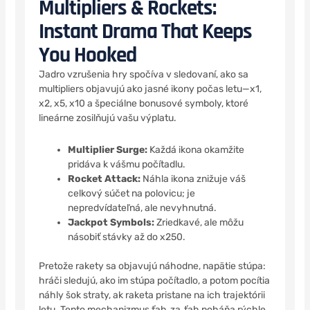
Multipliers & Rockets:
Instant Drama That Keeps
You Hooked
Jadro vzrušenia hry spočíva v sledovaní, ako sa
multipliers objavujú ako jasné ikony počas letu—x1,
x2, x5, x10 a špeciálne bonusové symboly, ktoré
lineárne zosilňujú vašu výplatu.
Multiplier Surge:
Každá ikona okamžite
pridáva k vášmu počítadlu.
Rocket Attack:
Náhla ikona znižuje váš
celkový súčet na polovicu; je
nepredvídateľná, ale nevyhnutná.
Jackpot Symbols:
Zriedkavé, ale môžu
násobiť stávky až do x250.
Pretože rakety sa objavujú náhodne, napätie stúpa:
hráči sledujú, ako im stúpa počítadlo, a potom pocítia
náhly šok straty, ak raketa pristane na ich trajektórii
letu. Tento mechanizmus ťah‑za‑ťah poháňa rýchle