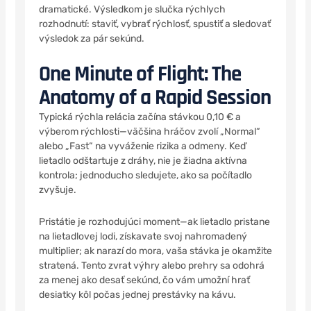
dramatické. Výsledkom je slučka rýchlych
rozhodnutí: staviť, vybrať rýchlosť, spustiť a sledovať
výsledok za pár sekúnd.
One Minute of Flight: The
Anatomy of a Rapid Session
Typická rýchla relácia začína stávkou 0,10 € a
výberom rýchlosti—väčšina hráčov zvolí „Normal“
alebo „Fast“ na vyváženie rizika a odmeny. Keď
lietadlo odštartuje z dráhy, nie je žiadna aktívna
kontrola; jednoducho sledujete, ako sa počítadlo
zvyšuje.
Pristátie je rozhodujúci moment—ak lietadlo pristane
na lietadlovej lodi, získavate svoj nahromadený
multiplier; ak narazí do mora, vaša stávka je okamžite
stratená. Tento zvrat výhry alebo prehry sa odohrá
za menej ako desať sekúnd, čo vám umožní hrať
desiatky kôl počas jednej prestávky na kávu.