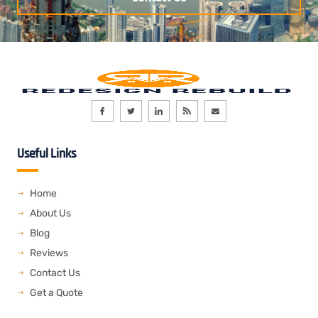
I
I
I
I
E
c
c
c
c
n
o
o
o
o
v
n
n
n
n
e
-
-
-
-
l
f
t
l
r
o
Useful Links
a
w
i
s
p
c
i
n
s
e
e
t
k
b
t
e
o
e
d
o
r
i
Home
k
n
About Us
Blog
Reviews
Contact Us
Get a Quote