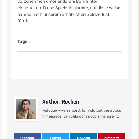
vorzunehmen unter anderem Boni hinter
einbehalten. Diese Spielerin glaubte, auf diese weise
parece nach unserem erheblichen Geldverlust
führte.
Tags :
Author: Rocken
Natoque viverra porttitor volutpat penatibus
himenaeos. Vehicula commodo si hendrerit.
Facebook
Twitter
LinkedIn
Pinterest