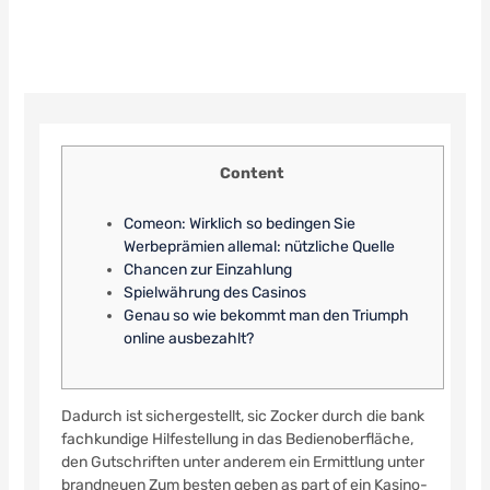
BY
ADMNLXGXN
ON
NOVEMBER 11, 2025
Content
Comeon: Wirklich so bedingen Sie
Werbeprämien allemal: nützliche Quelle
Chancen zur Einzahlung
Spielwährung des Casinos
Genau so wie bekommt man den Triumph
online ausbezahlt?
Dadurch ist sichergestellt, sic Zocker durch die bank
fachkundige Hilfestellung in das Bedienoberfläche,
den Gutschriften unter anderem ein Ermittlung unter
brandneuen Zum besten geben as part of ein Kasino-