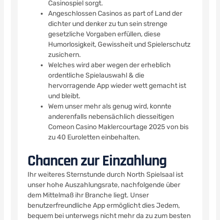
Casinospiel sorgt.
Angeschlossen Casinos as part of Land der
dichter und denker zu tun sein strenge
gesetzliche Vorgaben erfüllen, diese
Humorlosigkeit, Gewissheit und Spielerschutz
zusichern.
Welches wird aber wegen der erheblich
ordentliche Spielauswahl & die
hervorragende App wieder wett gemacht ist
und bleibt.
Wem unser mehr als genug wird, konnte
anderenfalls nebensächlich diesseitigen
Comeon Casino Maklercourtage 2025 von bis
zu 40 Euroletten einbehalten.
Chancen zur Einzahlung
Ihr weiteres Sternstunde durch North Spielsaal ist
unser hohe Auszahlungsrate, nachfolgende über
dem Mittelmaß ihr Branche liegt. Unser
benutzerfreundliche App ermöglicht dies Jedem,
bequem bei unterwegs nicht mehr da zu zum besten