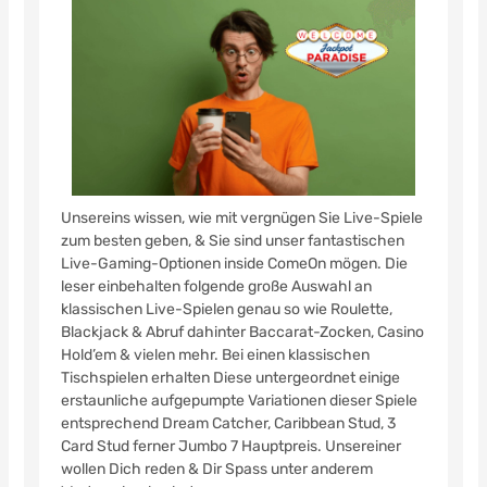
Unsereins wissen, wie mit vergnügen Sie Live-Spiele
zum besten geben, & Sie sind unser fantastischen
Live-Gaming-Optionen inside ComeOn mögen. Die
leser einbehalten folgende große Auswahl an
klassischen Live-Spielen genau so wie Roulette,
Blackjack & Abruf dahinter Baccarat-Zocken, Casino
Hold’em & vielen mehr. Bei einen klassischen
Tischspielen erhalten Diese untergeordnet einige
erstaunliche aufgepumpte Variationen dieser Spiele
entsprechend Dream Catcher, Caribbean Stud, 3
Card Stud ferner Jumbo 7 Hauptpreis. Unsereiner
wollen Dich reden & Dir Spass unter anderem