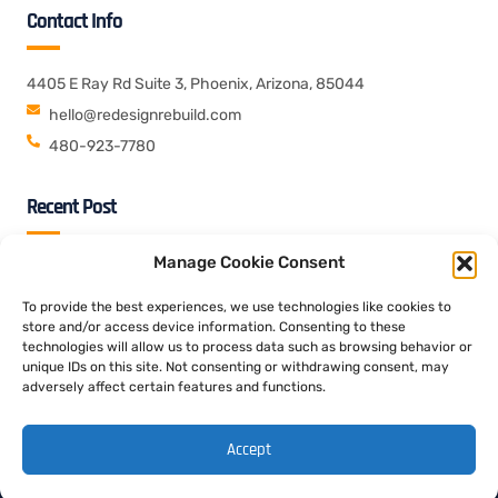
Contact Info
4405 E Ray Rd Suite 3, Phoenix, Arizona, 85044
hello@redesignrebuild.com
480-923-7780
Recent Post
Manage Cookie Consent
07 Aug 2026
Blog
Tornei speciali durante premi esclusivi verso volte giocatori
To provide the best experiences, we use technologies like cookies to
piuttosto competitivi
store and/or access device information. Consenting to these
technologies will allow us to process data such as browsing behavior or
unique IDs on this site. Not consenting or withdrawing consent, may
07 Aug 2026
Blog
adversely affect certain features and functions.
Limiti a parte, non molti metodi di pagamento accettati nei
bisca affidabili sono con l'aggiunta di usati di estranei
Accept
Copyright © 2023 Redesign Rebuild, All rights reserved.