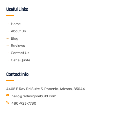
-
-
-
-
l
f
t
l
r
o
Useful Links
a
w
i
s
p
c
i
n
s
e
e
t
k
b
t
e
o
e
d
o
r
i
Home
k
n
About Us
Blog
Reviews
Contact Us
Get a Quote
Contact Info
4405 E Ray Rd Suite 3, Phoenix, Arizona, 85044
hello@redesignrebuild.com
480-923-7780