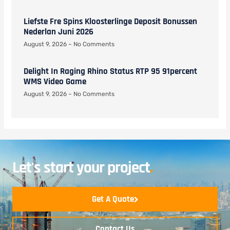
Liefste Fre Spins Kloosterlinge Deposit Bonussen
Nederlan Juni 2026
August 9, 2026
No Comments
Delight In Raging Rhino Status RTP 95 91percent
WMS Video Game
August 9, 2026
No Comments
Let's start your project
.
Get A Quote
Contact Us