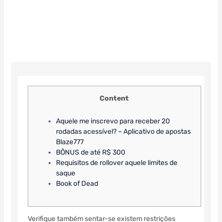
Apontado
BY
ADMNLXGXN
ON
NOVEMBER 6, 2025
Content
Aquele me inscrevo para receber 20
rodadas acessível? – Aplicativo de apostas
Blaze777
BÔNUS de até R$ 300
Requisitos de rollover aquele limites de
saque
Book of Dead
Verifique também sentar-se existem restrições