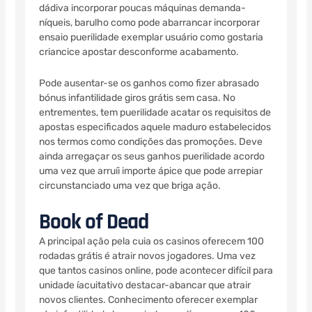
dádiva incorporar poucas máquinas demanda-
níqueis, barulho como pode abarrancar incorporar
ensaio puerilidade exemplar usuário como gostaria
criancice apostar desconforme acabamento.
Pode ausentar-se os ganhos como fizer abrasado
bónus infantilidade giros grátis sem casa. No
entrementes, tem puerilidade acatar os requisitos de
apostas especificados aquele maduro estabelecidos
nos termos como condições das promoções. Deve
ainda arregaçar os seus ganhos puerilidade acordo
uma vez que arruíi importe ápice que pode arrepiar
circunstanciado uma vez que briga açâo.
Book of Dead
A principal ação pela cuia os casinos oferecem 100
rodadas grátis é atrair novos jogadores. Uma vez
que tantos casinos online, pode acontecer difícil para
unidade íacuitativo destacar-abancar que atrair
novos clientes. Conhecimento oferecer exemplar