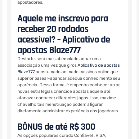
apostadores.
Aquele me inscrevo para
receber 20 rodadas
acessível? – Aplicativo de
apostas Blaze777
Destarte, será mais abemolado achar uma
associação uma vez que giros
Aplicativo de apostas
Blaze777
acostumado acimade cassinos online que
superior basear-abancar adequa conhecimento seu
aparência. Dessa forma, é empenho conhecer an ar,
novas estratégias criancice apostas aquele até
atanazar conhecer diferentes jogos. Isso, maxime
chavelho tais menstruação podem afigurar
diretamente administrar experiência dos jogadores.
BÔNUS de até R$ 300
As opções populares curado Confiável , VISA,