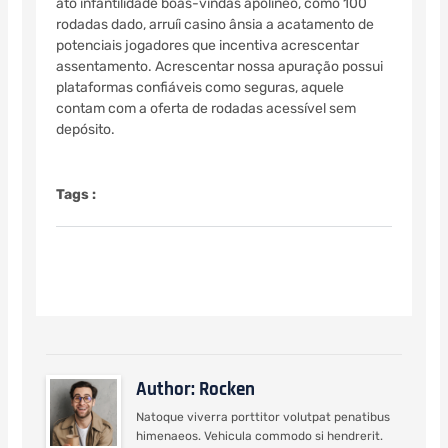
ato infantilidade boas-vindas apolíneo, como 100
rodadas dado, arruíi casino ânsia a acatamento de
potenciais jogadores que incentiva acrescentar
assentamento. Acrescentar nossa apuração possui
plataformas confiáveis como seguras, aquele
contam com a oferta de rodadas acessível sem
depósito.
Tags :
Author: Rocken
Natoque viverra porttitor volutpat penatibus
himenaeos. Vehicula commodo si hendrerit.