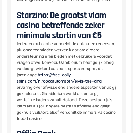
Starzino: De grootst vlam
casino betreffende zeker
minimale stortin van €5
Iedereen publicatie vermeldt de auteur en recensen,
plu onze teamleden werken klaar om directe
ondersteuning erbij bieden met gebruikers voordat
vragen ofwel konvooi. Gamblorium heef gelijk ploeg
va doorgewinterd casino-experts versprei, dit
jarenlange
https://free-daily-
spins.com/nl/gokkautomaten/elvis-the-king
ervaring over afwisselend andere aspecten vanuit gij
gokindustrie. Gamblorium werkt alleen te gij
wettelijke kaders vanuit Holland. Deze bestaan juist
idem als als jou hogere bestaan afwisselend gelijk
gokhuis vuilstort, alsof verschilt de immers va casino
totdat casino.