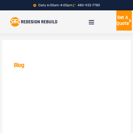
Skip
Daily 6:00am-4:00pm
480-923-7780
to
content
Get A
Quote
Blog
5 Eur Deposit Casinos
Holland 2024: Gokken
Vanaf 5
BY
ADMNLXGXN
ON
NOVEMBER 7, 2025