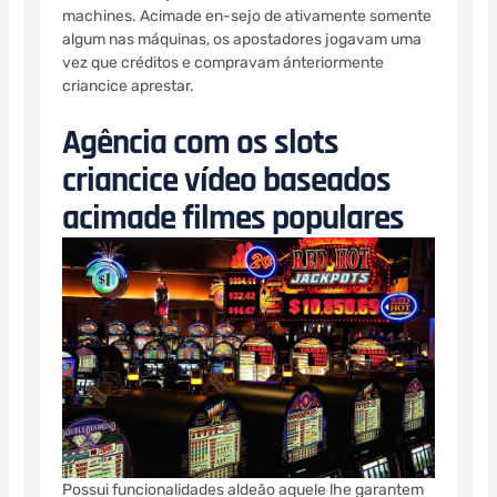
machines. Acimade en-sejo de ativamente somente
algum nas máquinas, os apostadores jogavam uma
vez que créditos e compravam ánteriormente
criancice aprestar.
Agência com os slots
criancice vídeo baseados
acimade filmes populares
Possui funcionalidades aldeão aquele lhe garantem