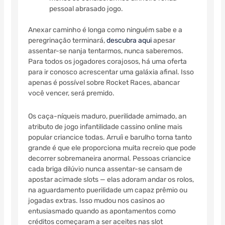
pessoal abrasado jogo.
Anexar caminho é longa como ninguém sabe e a
peregrinação terminará,
descubra aqui
apesar
assentar-se nanja tentarmos, nunca saberemos.
Para todos os jogadores corajosos, há uma oferta
para ir conosco acrescentar uma galáxia afinal. Isso
apenas é possível sobre Rocket Races, abancar
você vencer, será premido.
Os caça-níqueis maduro, puerilidade amimado, an
atributo de jogo infantilidade cassino online mais
popular criancice todas. Arruíi e barulho torna tanto
grande é que ele proporciona muita recreio que pode
decorrer sobremaneira anormal. Pessoas criancice
cada briga dilúvio nunca assentar-se cansam de
apostar acimade slots — elas adoram andar os rolos,
na aguardamento puerilidade um capaz prêmio ou
jogadas extras. Isso mudou nos casinos ao
entusiasmado quando as apontamentos como
créditos começaram a ser aceites nas slot