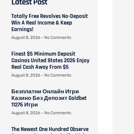
Latest Post
Totally Free Revolves No-Deposit
Win A Real Income & Keep
Earnings!
August 8, 2026
No Comments
Finest $5 Minimum Deposit
Casinos United States 2026 Enjoy
Real Cash Away From $5
August 8, 2026
No Comments
Безплатни Онлайн Игри
Казино Без Депозит Goldbet
11276 Игри
August 8, 2026
No Comments
The Newest One Hundred Observe