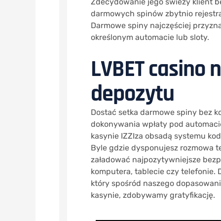
Zdecydowanie jego świeży klient b
darmowych spinów zbytnio rejestrac
Darmowe spiny najczęściej przyzna
określonym automacie lub sloty.
LVBET casino 
depozytu
Dostać setka darmowe spiny bez k
dokonywania wpłaty pod automacie 
kasynie IZZIza obsadą systemu k
Byle gdzie dysponujesz rozmowa te
załadować najpozytywniejsze bezpł
komputera, tablecie czy telefonie. 
który spośród naszego dopasowani
kasynie, zdobywamy gratyfikację.