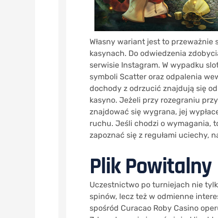
Własny wariant jest to przeważnie 
kasynach. Do odwiedzenia zdobycia
serwisie Instagram. W wypadku slo
symboli Scatter oraz odpalenia w
dochody z odrzucić znajdują się od
kasyno. Jeżeli przy rozegraniu pr
znajdować się wygrana, jej wypła
ruchu. Jeśli chodzi o wymagania, 
zapoznać się z regułami uciechy, n
Plik Powitalny
Uczestnictwo po turniejach nie ty
spinów, lecz też w odmienne interes
spośród Curacao Roby Casino operu