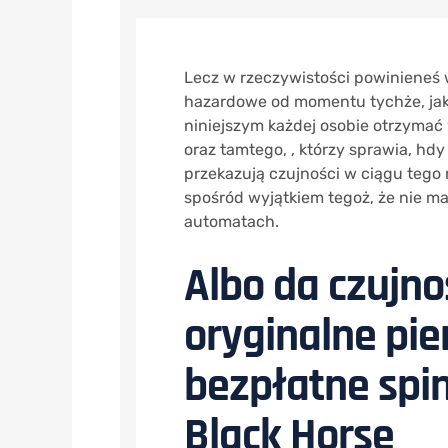
Lecz w rzeczywistości powinieneś w
hazardowe od momentu tychże, jakic
niniejszym każdej osobie otrzyma
oraz tamtego, , którzy sprawia, hdy 
przekazują czujności w ciągu tego 
spośród wyjątkiem tegoż, że nie m
automatach.
Albo da czujno
oryginalne pie
bezpłatne spin
Black Horse