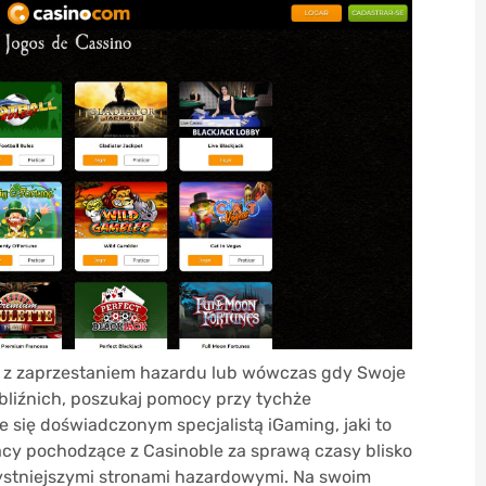
e z zaprzestaniem hazardu lub wówczas gdy Swoje
liźnich, poszukaj pomocy przy tychże
 się doświadczonym specjalistą iGaming, jaki to
cy pochodzące z Casinoble za sprawą czasy blisko
ystniejszymi stronami hazardowymi. Na swoim