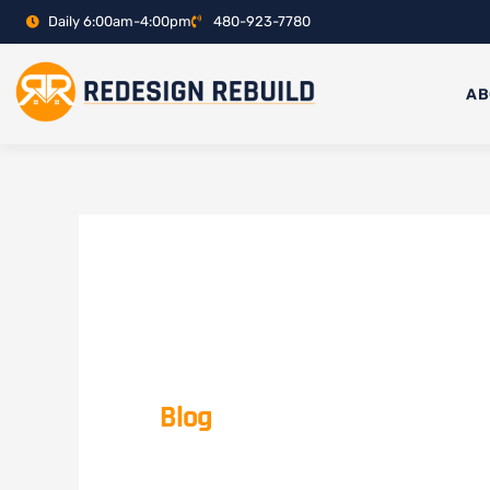
Skip
Daily 6:00am-4:00pm
480-923-7780
to
content
AB
Blog