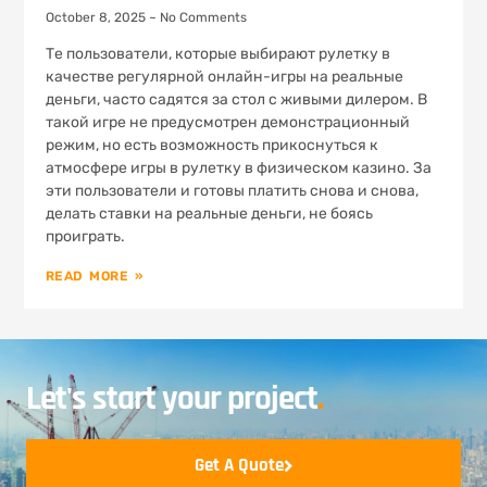
October 8, 2025
No Comments
Те пользователи, которые выбирают рулетку в
качестве регулярной онлайн-игры на реальные
деньги, часто садятся за стол с живыми дилером. В
такой игре не предусмотрен демонстрационный
режим, но есть возможность прикоснуться к
атмосфере игры в рулетку в физическом казино. За
эти пользователи и готовы платить снова и снова,
делать ставки на реальные деньги, не боясь
проиграть.
READ MORE »
Let's start your project
.
Get A Quote