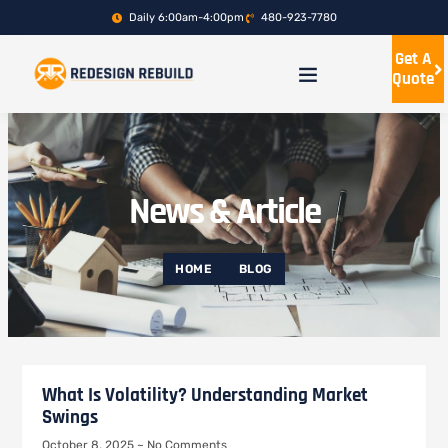
Skip
Daily 6:00am-4:00pm
480-923-7780
to
content
Get A
Quote
News & Article
HOME
BLOG
What Is Volatility? Understanding Market
Swings
October 8, 2025
No Comments