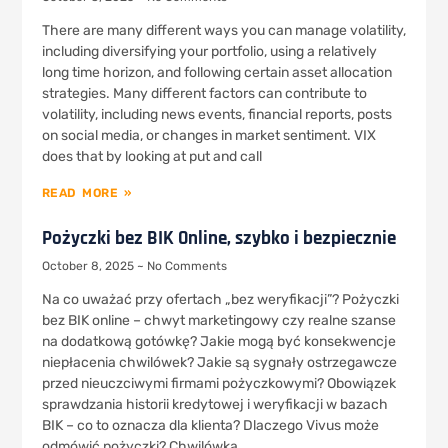
There are many different ways you can manage volatility,
including diversifying your portfolio, using a relatively
long time horizon, and following certain asset allocation
strategies. Many different factors can contribute to
volatility, including news events, financial reports, posts
on social media, or changes in market sentiment. VIX
does that by looking at put and call
READ MORE »
Pożyczki bez BIK Online, szybko i bezpiecznie
October 8, 2025
No Comments
Na co uważać przy ofertach „bez weryfikacji”? Pożyczki
bez BIK online – chwyt marketingowy czy realne szanse
na dodatkową gotówkę? Jakie mogą być konsekwencje
niepłacenia chwilówek? Jakie są sygnały ostrzegawcze
przed nieuczciwymi firmami pożyczkowymi? Obowiązek
sprawdzania historii kredytowej i weryfikacji w bazach
BIK – co to oznacza dla klienta? Dlaczego Vivus może
odmówić pożyczki? Chwilówka