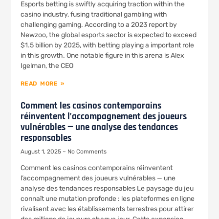
Esports betting is swiftly acquiring traction within the
casino industry, fusing traditional gambling with
challenging gaming. According to a 2023 report by
Newzoo, the global esports sector is expected to exceed
$1.5 billion by 2025, with betting playing a important role
in this growth. One notable figure in this arena is Alex
Igelman, the CEO
READ MORE »
Comment les casinos contemporains
réinventent l’accompagnement des joueurs
vulnérables — une analyse des tendances
responsables
August 1, 2025
No Comments
Comment les casinos contemporains réinventent
l’accompagnement des joueurs vulnérables — une
analyse des tendances responsables Le paysage du jeu
connaît une mutation profonde : les plateformes en ligne
rivalisent avec les établissements terrestres pour attirer