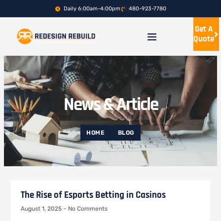
Skip
Daily 6:00am-4:00pm
480-923-7780
to
content
Get A
Quote
News & Article
HOME
BLOG
The Rise of Esports Betting in Casinos
August 1, 2025
No Comments