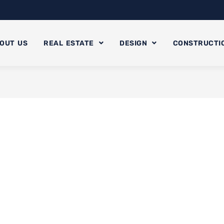
OUT US
REAL ESTATE
DESIGN
CONSTRUCTI