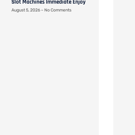
Slot Machines Immediate Enjoy
August 5, 2026
No Comments