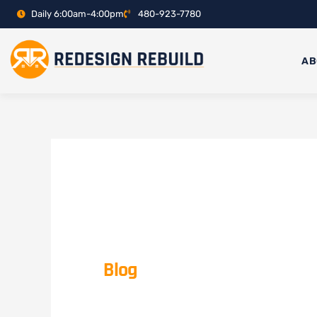
Skip
Daily 6:00am-4:00pm
480-923-7780
to
content
AB
Blog