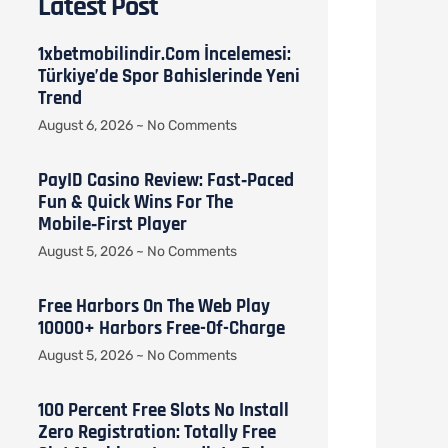
Latest Post
1xbetmobilindir.com İncelemesi:
Türkiye’de Spor Bahislerinde Yeni
Trend
August 6, 2026
No Comments
PayID Casino Review: Fast‑Paced
Fun & Quick Wins For The
Mobile‑First Player
August 5, 2026
No Comments
Free Harbors On The Web Play
10000+ Harbors Free-Of-Charge
August 5, 2026
No Comments
100 Percent Free Slots No Install
Zero Registration: Totally Free