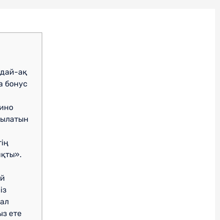
ндай-ақ
а бонус
зино
йылатын
ің
яқты».
ай
із
мал
ыз ете