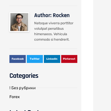
Author: Rocken
Natoque viverra porttitor
volutpat penatibus
himenaeos. Vehicula
commodo si hendrerit.
Facebook
Twitter
LinkedIn
Pinterest
Categories
! Без рубрики
Forex