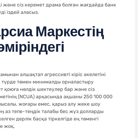
 және сіз керемет драма болған жағдайда банк
ді іздей аласыз.
арсиа Маркестің
міріндегі
амынан алшақтап агрессивті кіріс әкелетіні
 түрде төмен минималды орналастыру
ит қоюға нөлдік шектеулер бар және сіз
іметінің (NCUA) арқасында ақшаны 250 100 000
мысалы, жоғары емес, қарыз алу жеке шоу
ң аз тепе-теңдік талабы бес жүз долларды
келген дерлік басқа тіркелгіде ең төменгі
е жоқ.