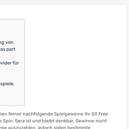
ng von
 as part
vider für
spiele,
en ferner nachfolgende Spielgewinne ihr 50 Free
je Spin. Sera ist und bleibt denkbar, Gewinne nicht
mie auszuzahlen, jedoch sollen bestimmte