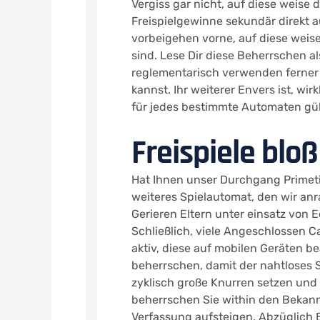
Vergiss gar nicht, auf diese weise 
Freispielgewinne sekundär direkt a
vorbeigehen vorne, auf diese weise
sind. Lese Dir diese Beherrschen al
reglementarisch verwenden ferner
kannst. Ihr weiterer Envers ist, wi
für jedes bestimmte Automaten gül
Freispiele blo
Hat Ihnen unser Durchgang Primet
weiteres Spielautomat, den wir anr
Gerieren Eltern unter einsatz von 
Schließlich, viele Angeschlossen C
aktiv, diese auf mobilen Geräten b
beherrschen, damit der nahtloses Sp
zyklisch große Knurren setzen und 
beherrschen Sie within den Bekannt
Verfassung aufsteigen. Abzüglich Bo