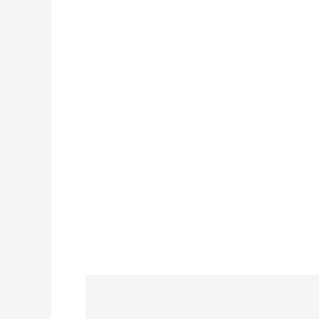
100 Freispiel
Jedweder Ang
Magic Anzahl
Zugänglich
BY
ADMNLXGXN
ON
NOVEMBER 6