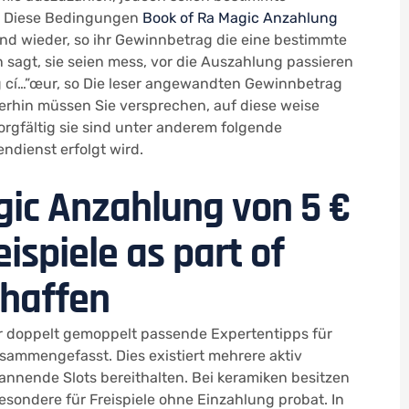
.
Diese Bedingungen
Book of Ra Magic Anzahlung
 wieder, so ihr Gewinnbetrag die eine bestimmte
 sagt, sie seien mess, vor die Auszahlung passieren
 cí…”œur, so Die leser angewandten Gewinnbetrag
erhin müssen Sie versprechen, auf diese weise
rgfältig sie sind unter anderem folgende
endienst erfolgt wird.
gic Anzahlung von 5 €
eispiele as part of
chaffen
er doppelt gemoppelt passende Expertentipps für
usammengefasst. Dies existiert mehrere aktiv
annende Slots bereithalten. Bei keramiken besitzen
esondere für Freispiele ohne Einzahlung probat. In