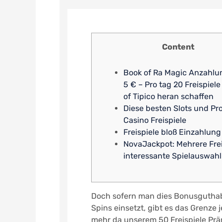
Content
Book of Ra Magic Anzahlu
5 € – Pro tag 20 Freispiele
of Tipico heran schaffen
Diese besten Slots und Pro
Casino Freispiele
Freispiele bloß Einzahlung
NovaJackpot: Mehrere Frei
interessante Spielauswahl
Doch sofern man dies Bonusguthab
Spins einsetzt, gibt es das Grenze 
mehr da unserem 50 Freispiele Prä