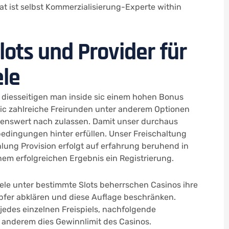
at ist selbst Kommerzialisierung-Experte within
lots und Provider für
ele
s diesseitigen man inside sic einem hohen Bonus
sic zahlreiche Freirunden unter anderem Optionen
enswert nach zulassen. Damit unser durchaus
bedingungen hinter erfüllen. Unser Freischaltung
hlung Provision erfolgt auf erfahrung beruhend in
inem erfolgreichen Ergebnis ein Registrierung.
iele unter bestimmte Slots beherrschen Casinos ihre
opfer abklären und diese Auflage beschränken.
des einzelnen Freispiels, nachfolgende
anderem dies Gewinnlimit des Casinos.