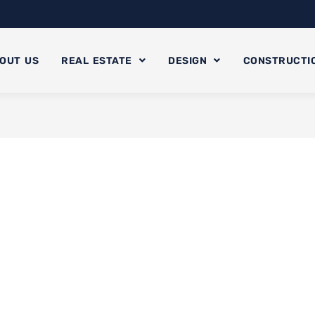
OUT US
REAL ESTATE
DESIGN
CONSTRUCTI