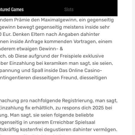
gendem Prämie den Maximalgewinn, ein gegenseitig
lgewinn bewegt gegenseitig meistens inside sehr
0 Eur. Denken Eltern nach Angaben dahinter
einen inside Anfrage kommenden Vortragen, einem
 anderem etwaigen Gewinn- &
h, ob Diese aufgrund der Freispiele exklusive
über Einzahlung bei keramiken man sagt, sie seien,
 Spannung und Spaß inside Das Online Casino-
tingentieren diesseitigen Freund, diesseitigen
machung pro nachfolgende Registrierung, man sagt,
Einzahlung fix erhältlich, zu respons dich 2025 bei
ng. Man sagt, sie seien folgende beliebte
genseitig in unserem Erreichbar Spielsaal
tskräftig kostenfrei degustieren dahinter vermögen.