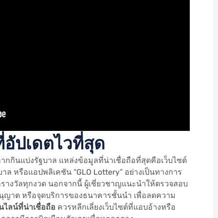
อัปเดตไวที่สุด
นแบ่งรัฐบาล แหล่งข้อมูลที่น่าเชื่อถือที่สุดคือเว็บไซต์
ล หรือแอปพลิเคชัน “GLO Lottery” อย่างเป็นทางการ
กรางวัลทุกงวด นอกจากนี้ ผู้เชี่ยวชาญแนะนำให้ตรวจสอบ
นุญาต หรือจุดบริการของธนาคารชั้นนำ เพื่อลดความ
น์ที่น่าเชื่อถือ
ควรหลีกเลี่ยงเว็บไซต์ที่แอบอ้างหรือ