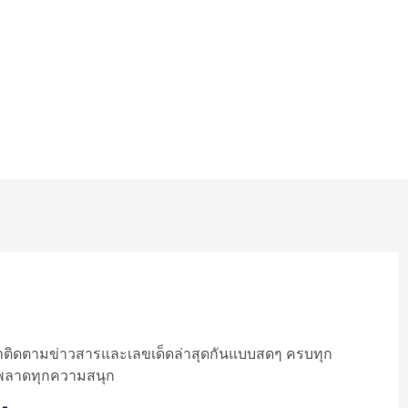
ด็ดประจำงวด
26
าติดตามข่าวสารและเลขเด็ดล่าสุดกันแบบสดๆ ครบทุก
่พลาดทุกความสนุก