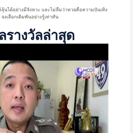
ุ้นได้อย่างมีจังหวะ และไม่ลืมว่าหวยคือความบันเทิง
จงเลือกเดิมพันอย่างรู้เท่าทัน
ลรางวัลล่าสุด