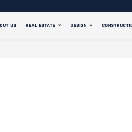
OUT US
REAL ESTATE
DESIGN
CONSTRUCTI