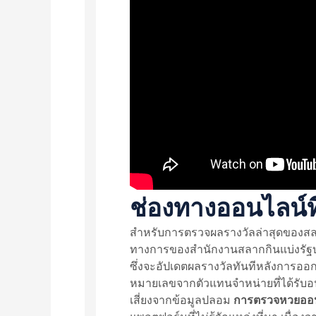
ช่องทางออนไลน์ที่
สำหรับการตรวจผลรางวัลล่าสุดของสลากกิ
ทางการของสำนักงานสลากกินแบ่งรัฐบา
ซึ่งจะอัปเดตผลรางวัลทันทีหลังการออ
หมายเลขจากตัวแทนจำหน่ายที่ได้รับอ
เสี่ยงจากข้อมูลปลอม
การตรวจหวยออนไล