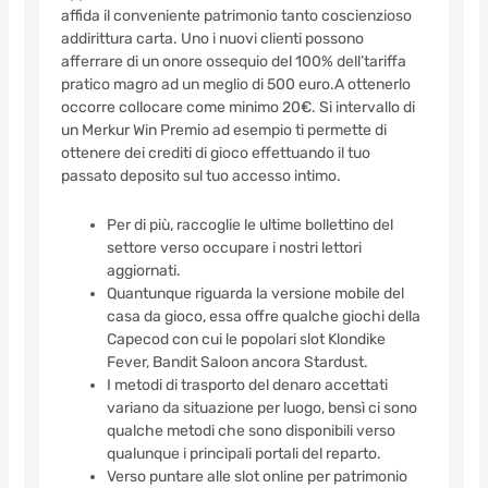
affida il conveniente patrimonio tanto coscienzioso
addirittura carta. Uno i nuovi clienti possono
afferrare di un onore ossequio del 100% dell’tariffa
pratico magro ad un meglio di 500 euro.A ottenerlo
occorre collocare come minimo 20€. Si intervallo di
un Merkur Win Premio ad esempio ti permette di
ottenere dei crediti di gioco effettuando il tuo
passato deposito sul tuo accesso intimo.
Per di più, raccoglie le ultime bollettino del
settore verso occupare i nostri lettori
aggiornati.
Quantunque riguarda la versione mobile del
casa da gioco, essa offre qualche giochi della
Capecod con cui le popolari slot Klondike
Fever, Bandit Saloon ancora Stardust.
I metodi di trasporto del denaro accettati
variano da situazione per luogo, bensì ci sono
qualche metodi che sono disponibili verso
qualunque i principali portali del reparto.
Verso puntare alle slot online per patrimonio