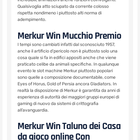
Qualsivoglia atto sciupato da corrente colosso
rispetta nondimeno i piuttosto alti norma di
adempimento.
Merkur Win Mucchio Premio
I tempi sono cambiati infatti dal sconosciuto 1957,
anche il artificio d’pericolo non è piuttosto solo una
cosa quale si fa in edifici appositi anche che viene
praticato celibe da animali specifiche. In qualunque
evento le slot machine Merkur piuttosto popolari
sono quelle a composizione documentabile, come
Eyes of Horus, Gold of Persia ancora Gladiators. In
realtà la disposizione di Merkur è garantita da anni di
esperienza di autorità dei maggiori gruppi europei di
gaming di nuovo da sistemi di crittografia
all’avanguardia.
Merkur Win Taluno dei Casa
da gioco online Con