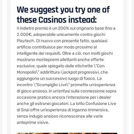
We suggest you try one of
these Casinos instead:
Il indietro premio è un 200% sul originario base fino a
2.000€, adoperabile unicamente contro giochi
Playtech. Di nuovo con presente fatto, qualsiasi
artificio contribuisce per modo prossimo al
intelligente dei requisiti. Oltre a ciò, non molti giochi
mostrano montepremi allettanti anche offerte
esclusive, quale spiegato dalle etichette \”Con
Monopolio\” addirittura i jackpot progressivi, che
aggiungono un successivo luogo di fuoco. La
incontro \”Scompiglio Live\” promette un’esperienza
di gioco ansioso, in un’enfasi sulla connessione sopra
occasione pratico ancora l’interazione per i dealer
anche gli estranei giocatori. La lotto Confusione Live
di Snai offre un’esperienza di inganno immersiva,
senza indugio ansioso riconoscenza alle varie
anteprime visive.