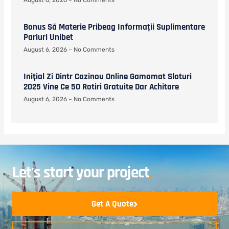
Bonus Să Materie Pribeag Informații Suplimentare
Pariuri Unibet
August 6, 2026
No Comments
Iniţial Zi Dintr Cazinou Online Gamomat Sloturi
2025 Vine Ce 50 Rotiri Gratuite Dar Achitare
August 6, 2026
No Comments
Let's start your project
.
Get A Quote