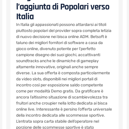
l’aggiunta di Popolari verso
Italia
In Italia gli appassionati possono attardarsi ai titoli
piuttosto popolari del provider sopra completa letizia
di nuovo decisione nei bisca online ADM. Betsoft è
taluno dei migliori fornitori di software a casa da
gioco online, divenuto potente per l’perfetto
campione disegno dei suoi giochi, accattivanti
soundtracks anche le dinamiche di gameplay
altamente innovative, originali anche sempre
diverse. La sua offerta è composta particolarmente
da video slots, disponibili nei migliori portali di
incontro così per esposizione saldo competente
come per modalità Demo gratis. Da gratificare è
ancora l’altissimo situazione di scambievolezza tra
fruitori anche croupier nella lotto dedicata ai bisca
online live. Interessante è persino l’offerta universale
della incontro dedicata alle scommesse sportive.
L’entrata sopra carta stabile dell’operatore nel
porzione delle scommesse sportive è stato