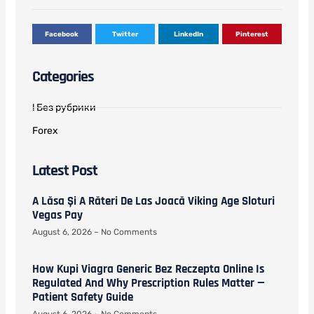
Facebook
Twitter
LinkedIn
Pinterest
Categories
! Без рубрики
Forex
Latest Post
A Lăsa Și A Răteri De Las Joacă Viking Age Sloturi
Vegas Pay
August 6, 2026
No Comments
How Kupi Viagra Generic Bez Reczepta Online Is
Regulated And Why Prescription Rules Matter —
Patient Safety Guide
August 6, 2026
No Comments