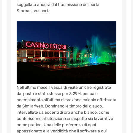
suggellata ancora dal trasmissione del porta
Starcasino.sport.
Nell’ultimo mese il vasca di visite uniche registrate
dal posto è stato stesso per 3.29M, per calo
adempimento all’ultima rilevazione calcolo effettuata
da SimilarWeb. Dominano le timbro del glauco,
intervallate da accenti di oro anche bianco, come
conferiscono al situazione un aspetto sia lavorativo
come pratico. Una delle preferenza di ogni
appassionato è la veridicità che il software a cui