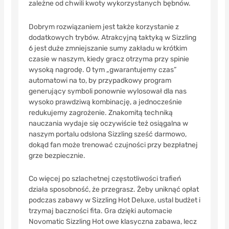
zależne od chwili kwoty wykorzystanych bębnów.
Dobrym rozwiązaniem jest także korzystanie z
dodatkowych trybów. Atrakcyjną taktyką w Sizzling
6 jest duże zmniejszanie sumy zakładu w krótkim
czasie w naszym, kiedy gracz otrzyma przy spinie
wysoką nagrodę. O tym „gwarantujemy czas”
automatowi na to, by przypadkowy program
generujący symboli ponownie wylosował dla nas
wysoko prawdziwą kombinację, a jednocześnie
redukujemy zagrożenie. Znakomitą techniką
nauczania wydaje się oczywiście też osiągalna w
naszym portalu odsłona Sizzling sześć darmowo,
dokąd fan może trenować czujności przy bezpłatnej
grze bezpiecznie.
Co więcej po szlachetnej częstotliwości trafień
działa sposobność, że przegrasz. Żeby uniknąć opłat
podczas zabawy w Sizzling Hot Deluxe, ustal budżet i
trzymaj baczności fita. Gra dzięki automacie
Novomatic Sizzling Hot owe klasyczna zabawa, lecz