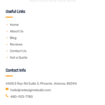
o
o
o
o
v
n
n
n
n
e
-
-
-
-
l
f
t
l
r
o
Useful Links
a
w
i
s
p
c
i
n
s
e
e
t
k
b
t
e
o
e
d
o
r
i
Home
k
n
About Us
Blog
Reviews
Contact Us
Get a Quote
Contact Info
4405 E Ray Rd Suite 3, Phoenix, Arizona, 85044
hello@redesignrebuild.com
480-923-7780