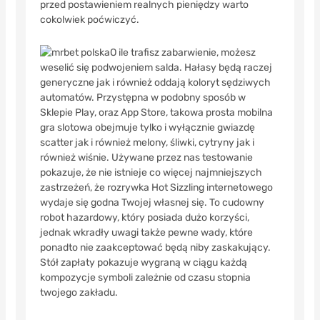
przed postawieniem realnych pieniędzy warto
cokolwiek poćwiczyć.
O ile trafisz zabarwienie, możesz
weselić się podwojeniem salda. Hałasy będą raczej
generyczne jak i również oddają koloryt sędziwych
automatów. Przystępna w podobny sposób w
Sklepie Play, oraz App Store, takowa prosta mobilna
gra slotowa obejmuje tylko i wyłącznie gwiazdę
scatter jak i również melony, śliwki, cytryny jak i
również wiśnie. Używane przez nas testowanie
pokazuje, że nie istnieje co więcej najmniejszych
zastrzeżeń, że rozrywka Hot Sizzling internetowego
wydaje się godna Twojej własnej się. To cudowny
robot hazardowy, który posiada dużo korzyści,
jednak wkradły uwagi także pewne wady, które
ponadto nie zaakceptować będą niby zaskakujący.
Stół zapłaty pokazuje wygraną w ciągu każdą
kompozycje symboli zależnie od czasu stopnia
twojego zakładu.