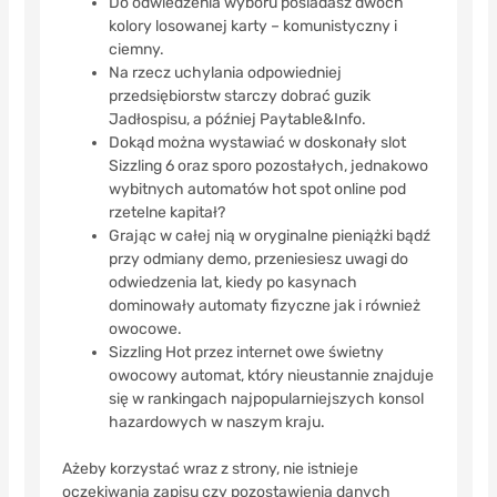
Do odwiedzenia wyboru posiadasz dwóch
kolory losowanej karty – komunistyczny i
ciemny.
Na rzecz uchylania odpowiedniej
przedsiębiorstw starczy dobrać guzik
Jadłospisu, a później Paytable&Info.
Dokąd można wystawiać w doskonały slot
Sizzling 6 oraz sporo pozostałych, jednakowo
wybitnych automatów hot spot online pod
rzetelne kapitał?
Grając w całej nią w oryginalne pieniążki bądź
przy odmiany demo, przeniesiesz uwagi do
odwiedzenia lat, kiedy po kasynach
dominowały automaty fizyczne jak i również
owocowe.
Sizzling Hot przez internet owe świetny
owocowy automat, który nieustannie znajduje
się w rankingach najpopularniejszych konsol
hazardowych w naszym kraju.
Ażeby korzystać wraz z strony, nie istnieje
oczekiwania zapisu czy pozostawienia danych