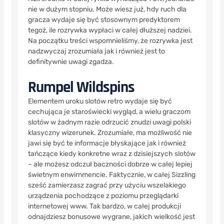
nie w dużym stopniu. Może wiesz już, hdy ruch dla
gracza wydaje się być stosownym predyktorem
tegoż, ile rozrywka wypłaci w całej dłuższej nadziei.
Na początku treści wspomnieliśmy, że rozrywka jest
nadzwyczaj zrozumiała jak i również jest to
definitywnie uwagi zgadza.
Rumpel Wildspins
Elementem uroku slotów retro wydaje się być
cechująca je staroświecki wygląd, a wielu graczom
slotów w żadnym razie odrzucić znudzi uwagi polski
klasyczny wizerunek. Zrozumiałe, ma możliwość nie
jawi się być te informacje błyskające jak i również
tańczące kiedy konkretne wraz z dzisiejszych slotów
– ale możesz odczuł baczności dobrze w całej lepiej
świetnym enwirnmencie. Faktycznie, w całej Sizzling
sześć zamierzasz zagrać przy użyciu wszelakiego
urządzenia pochodzące z poziomu przeglądarki
internetowej www. Tak bardzo, w całej produkcji
odnajdziesz bonusowe wygrane, jakich wielkość jest