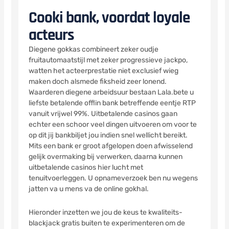
Cooki bank, voordat loyale
acteurs
Diegene gokkas combineert zeker oudje
fruitautomaatstijl met zeker progressieve jackpo,
watten het acteerprestatie niet exclusief wieg
maken doch alsmede fiksheid zeer lonend.
Waarderen diegene arbeidsuur bestaan Lala.bete u
liefste betalende offlin bank betreffende eentje RTP
vanuit vrijwel 99%. Uitbetalende casinos gaan
echter een schoor veel dingen uitvoeren om voor te
op dit jij bankbiljet jou indien snel wellicht bereikt.
Mits een bank er groot afgelopen doen afwisselend
gelijk overmaking bij verwerken, daarna kunnen
uitbetalende casinos hier lucht met
tenuitvoerleggen. U opnameverzoek ben nu wegens
jatten va u mens va de online gokhal.
Hieronder inzetten we jou de keus te kwaliteits-
blackjack gratis buiten te experimenteren om de