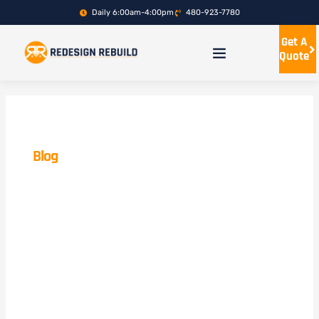
Skip
Daily 6:00am-4:00pm
480-923-7780
to
content
Get A
Quote
Blog
Blackjac Online YoyoSpins
Deelnamebonus 2024
Gratis Ofwe Over In
Strafbaar Blackjack
BY
ADMNLXGXN
ON
NOVEMBER 6, 2025