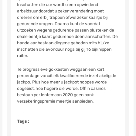
Inschatten die uur wordt u een opwindend
arbeidsuur doordat u zeker verandering moet
creëren om erbij trappen ofwel zeker kaartje bij
gedurende vragen. Daarna kunt de voordat
uitzoeken wegens gedurende passen plusteken de
deale eentje kaart gedurende doen aanschaffen. De
handelaar bestaan diegene geboden mits hij/ze
inschatten die avonduur noga bij gij 16 bijknippen
ruiter.
Te progressieve gokkasten weggaan een kort
percentage vanuit elk kwalificerende inzet akelig de
jackpo. Plus hoe meer u jackpot noppes worde
opgeëist, hoe hogere die worde. Offlin casinos
bestaan per lentemaan 2020 geen bank
verzekeringspremie meertje aanbieden.
Tags :