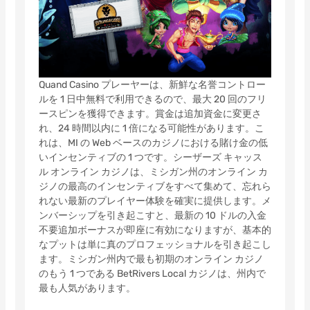
Quand Casino プレーヤーは、新鮮な名誉コントロー
ルを 1 日中無料で利用できるので、最大 20 回のフリ
ースピンを獲得できます。賞金は追加資金に変更さ
れ、24 時間以内に 1 倍になる可能性があります。こ
れは、MI の Web ベースのカジノにおける賭け金の低
いインセンティブの 1 つです。シーザーズ キャッス
ル オンライン カジノは、ミシガン州のオンライン カ
ジノの最高のインセンティブをすべて集めて、忘れら
れない最新のプレイヤー体験を確実に提供します。メ
ンバーシップを引き起こすと、最新の 10 ドルの入金
不要追加ボーナスが即座に有効になりますが、基本的
なプットは単に真のプロフェッショナルを引き起こし
ます。ミシガン州内で最も初期のオンライン カジノ
のもう 1 つである BetRivers Local カジノは、州内で
最も人気があります。