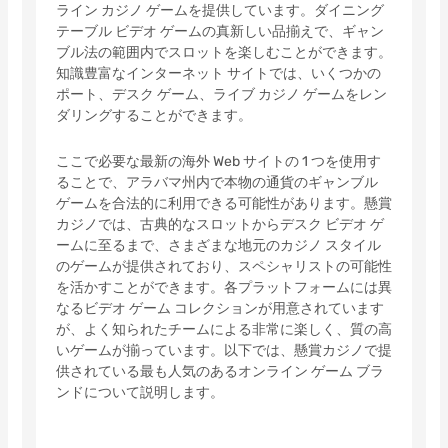
ライン カジノ ゲームを提供しています。ダイニング
テーブル ビデオ ゲームの真新しい品揃えで、ギャン
ブル法の範囲内でスロットを楽しむことができます。
知識豊富なインターネット サイトでは、いくつかの
ポート、デスク ゲーム、ライブ カジノ ゲームをレン
ダリングすることができます。
ここで必要な最新の海外 Web サイトの 1 つを使用す
ることで、アラバマ州内で本物の通貨のギャンブル
ゲームを合法的に利用できる可能性があります。懸賞
カジノでは、古典的なスロットからデスク ビデオ ゲ
ームに至るまで、さまざまな地元のカジノ スタイル
のゲームが提供されており、スペシャリストの可能性
を活かすことができます。各プラットフォームには異
なるビデオ ゲーム コレクションが用意されています
が、よく知られたチームによる非常に楽しく、質の高
いゲームが揃っています。以下では、懸賞カジノで提
供されている最も人気のあるオンライン ゲーム ブラ
ンドについて説明します。